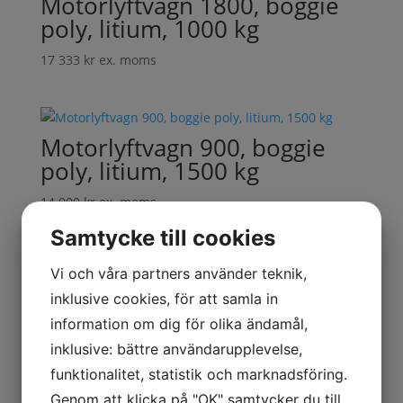
Motorlyftvagn 1800, boggie
poly, litium, 1000 kg
17 333
kr
ex. moms
Motorlyftvagn 900, boggie
poly, litium, 1500 kg
14 000
kr
ex. moms
Samtycke till cookies
Kategorier
Vi och våra partners använder teknik,
Entré & Reception
inklusive cookies, för att samla in
Förpackning
information om dig för olika ändamål,
Industri & Verkstad
inklusive: bättre användarupplevelse,
Konferens & Lunchrum
funktionalitet, statistik och marknadsföring.
Kontor
Genom att klicka på "OK" samtycker du till