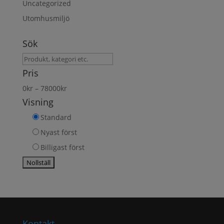
Uncategorized
Utomhusmiljö
Sök
Sök
produkt
Pris
0
kr
–
78000
kr
Visning
Standard
Nyast först
Billigast först
Kontakt