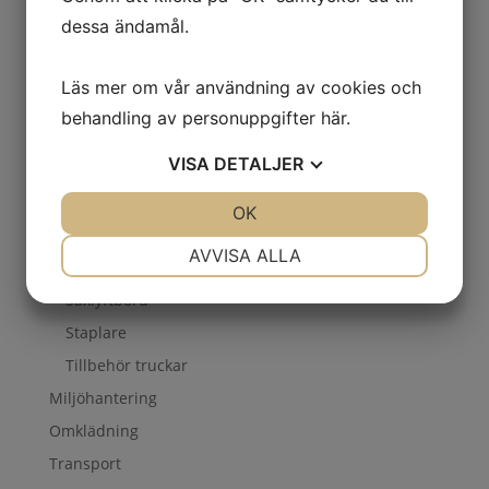
Lager
dessa ändamål.
Lyft
Gaffelvagnar
Läs mer om vår användning av cookies och
Manuella
behandling av personuppgifter
här
.
Motordrivna
VISA
DETALJER
Saxlyftvagnar
Lyfthjälpmedel
JA
NEJ
OK
JA
NEJ
Lyftredskap
NÖDVÄNDIG
INSTÄLLNINGAR
AVVISA ALLA
Mobila lyftbord
JA
NEJ
JA
NEJ
Saxlyftbord
MARKNADSFÖRING
STATISTIK
Staplare
Tillbehör truckar
Miljöhantering
Omklädning
Transport