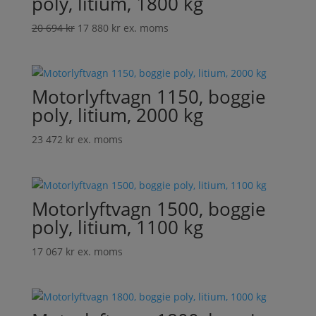
poly, litium, 1800 kg
Det
Det
20 694
kr
17 880
kr
ex. moms
ursprungliga
nuvarande
priset
priset
var:
är:
Motorlyftvagn 1150, boggie
20
17
694 kr.
880 kr.
poly, litium, 2000 kg
23 472
kr
ex. moms
Motorlyftvagn 1500, boggie
poly, litium, 1100 kg
17 067
kr
ex. moms